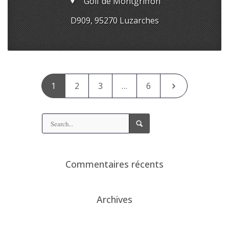
Golf de Montgriffon
D909, 95270 Luzarches
1
2
3
…
6
Commentaires récents
Archives