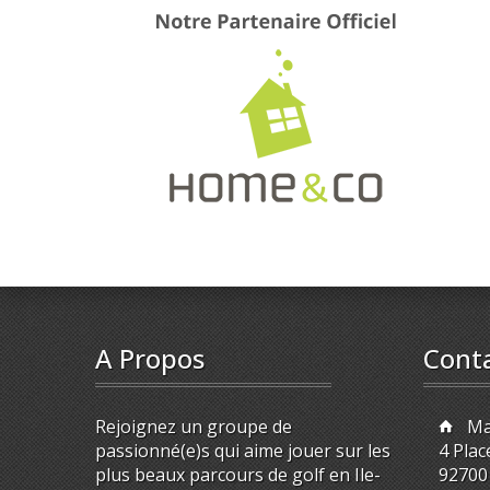
A Propos
Cont
Rejoignez un groupe de
Ma
passionné(e)s qui aime jouer sur les
4 Plac
plus beaux parcours de golf en Ile-
92700