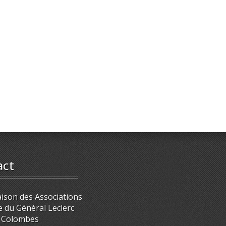
act
ison des Associations
e du Général Leclerc
 Colombes